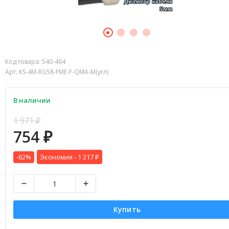
Код товара:
540-464
Арт. KS-4M-RG58-FME-F-QMA-M(угл)
В наличии
1 971
₽
754
₽
-62%
Экономия -
1 217
₽
Купить