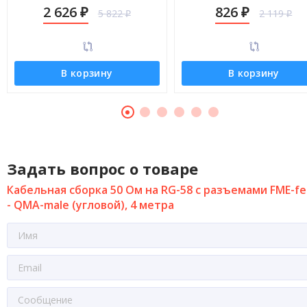
QMA-male (угловой), 30 метров
QMA-male (угловой), 5 мет
2 626
826
5 822
2 119
₽
₽
₽
₽
В корзину
В корзину
Задать вопрос о товаре
Кабельная сборка 50 Ом на RG-58 с разъемами FME-f
- QMA-male (угловой), 4 метра