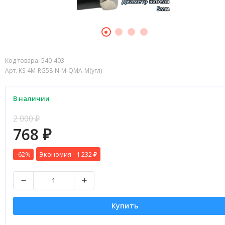
Код товара:
540-403
Арт. KS-4M-RG58-N-M-QMA-M(угл)
В наличии
2 000
₽
768
₽
-62%
Экономия -
1 232
₽
Купить