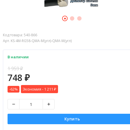
Код товара:
540-866
Арт. KS-4M-RG58-QMA-M(угл)-QMA-M(угл)
В наличии
1 959
₽
748
₽
-62%
Экономия -
1 211
₽
Купить