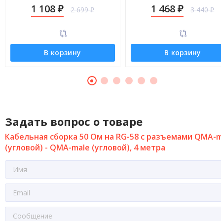
(угловой) - QMA-male (угловой), 9
(угловой) - QMA-male (углов
1 108
1 468
2 699
3 440
₽
₽
метров
14 метров
₽
₽
В корзину
В корзину
Задать вопрос о товаре
Кабельная сборка 50 Ом на RG-58 с разъемами QMA-
(угловой) - QMA-male (угловой), 4 метра