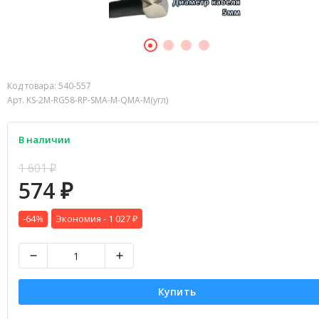
Код товара:
540-557
Арт. KS-2M-RG58-RP-SMA-M-QMA-M(угл)
В наличии
1 601
₽
574
₽
-64%
Экономия -
1 027
₽
Купить