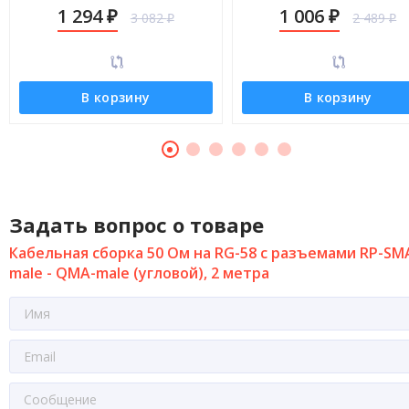
QMA-male (угловой), 12 метров
QMA-male (угловой), 8 мет
1 294
1 006
3 082
2 489
₽
₽
₽
₽
В корзину
В корзину
Задать вопрос о товаре
Кабельная сборка 50 Ом на RG-58 с разъемами RP-SM
male - QMA-male (угловой), 2 метра