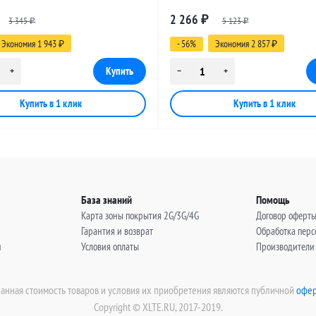
 N-male (угловой) - FME-female,
разъемами N-male (угловой) - FM
2 266
3 345
₽
5 123
в
25 метров
₽
₽
Экономия 1 943
- 56%
Экономия 2 857
₽
₽
База знаний
Помощь
Карта зоны покрытия 2G/3G/4G
Договор оферт
Гарантия и возврат
Обработка пер
н
Условия оплаты
Производители
занная стоимость товаров и условия их приобретения являются публичной
офер
Copyright © XLTE.RU, 2017-2019.