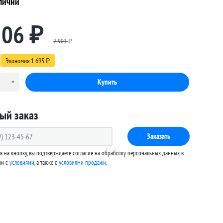
личии
206
₽
2 901
₽
Экономия
1 695
₽
ый заказ
Заказать
 на кнопку, вы подтверждаете согласие на обработку персональных данных в
ии с
условиями
, а также c
условиями продажи
.