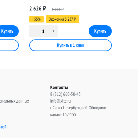
E-female,
разъемами N-male (угловой) - FME-female,
2 626
₽
5 863
30 метров
₽
- 55%
Экономия 3 237
₽
Контакты
ы
8 (812) 660-50-45
сональных данных
info@xlte.ru
г. Санкт-Петербург, наб. Обводного
канала 157-159
той
.