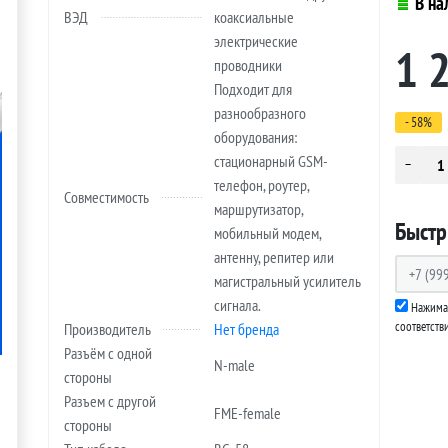
В на
ВЭД
коаксиальные
электрические
1 
проводники
Подходит для
разнообразного
- 58%
оборудования:
стационарный GSM-
телефон, роутер,
Совместимость
маршрутизатор,
Быстр
мобильный модем,
антенну, репитер или
магистральный усилитель
сигнала.
Нажимая
соответств
Производитель
Нет бренда
Разъём с одной
N-male
стороны
Разъем с другой
FME-female
стороны