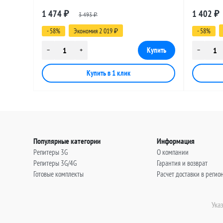
разъемами N-male (угловой) - FME-female,
разъемами
1 474
1 402
₽
3 493
₽
14 метров
13 метро
₽
- 58%
Экономия 2 019
- 58%
₽
Популярные категории
Информация
Репитеры 3G
О компании
Репитеры 3G/4G
Гарантия и возврат
Готовые комплекты
Расчет доставки в регио
Ука