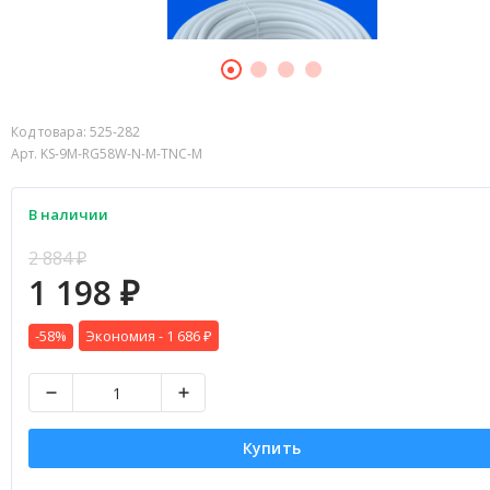
Код товара:
525-282
Арт. KS-9M-RG58W-N-M-TNC-M
В наличии
2 884
₽
1 198
₽
-58%
Экономия -
1 686
₽
Купить