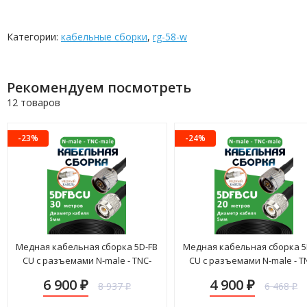
Категории:
кабельные сборки
,
rg-58-w
Рекомендуем посмотреть
12 товаров
-23%
-24%
Медная кабельная сборка 5D-FB
Медная кабельная сборка 5
CU с разъемами N-male - TNC-
CU с разъемами N-male - T
male, 30 метров
male, 20 метров
6 900
4 900
8 937
6 468
₽
₽
₽
₽