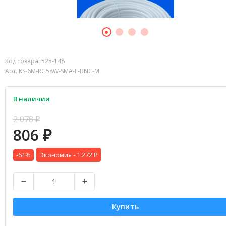
Код товара:
525-148
Арт. KS-6M-RG58W-SMA-F-BNC-M
В наличии
2 078
₽
806
₽
-61%
Экономия -
1 272
₽
Купить