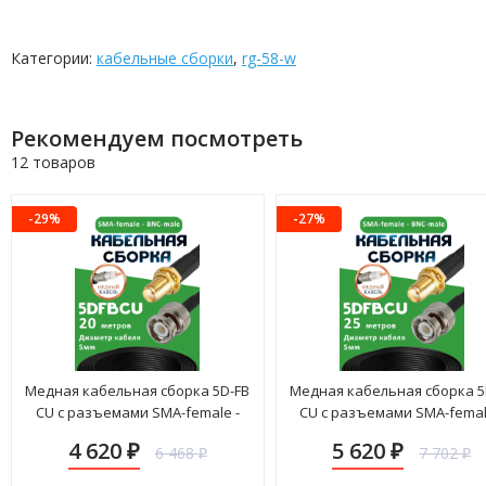
Категории:
кабельные сборки
,
rg-58-w
Рекомендуем посмотреть
12 товаров
-29%
-27%
Медная кабельная сборка 5D-FB
Медная кабельная сборка 5
CU с разъемами SMA-female -
CU с разъемами SMA-femal
BNC-male, 20 метров
BNC-male, 25 метров
4 620
5 620
6 468
7 702
₽
₽
₽
₽