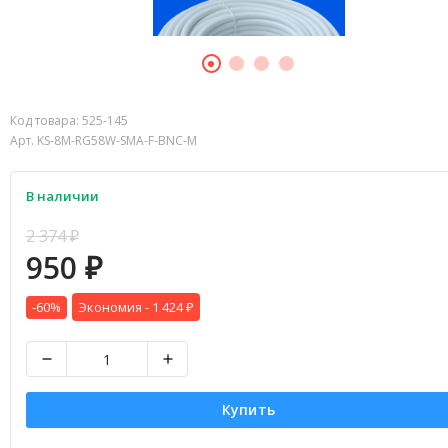
Код товара:
525-145
Арт. KS-8M-RG58W-SMA-F-BNC-M
В наличии
2 374
₽
950
₽
-60%
Экономия -
1 424
₽
Купить