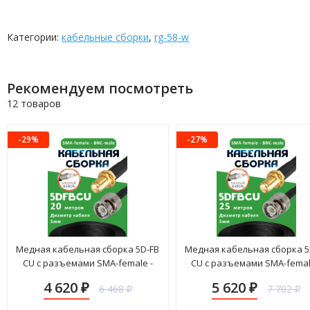
Категории:
кабельные сборки
,
rg-58-w
Рекомендуем посмотреть
12 товаров
-29%
-27%
Медная кабельная сборка 5D-FB
Медная кабельная сборка 5
CU с разъемами SMA-female -
CU с разъемами SMA-femal
BNC-male, 20 метров
BNC-male, 25 метров
4 620
5 620
6 468
7 702
₽
₽
₽
₽