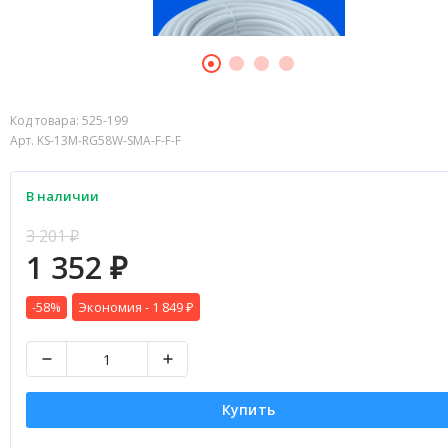
Код товара:
525-199
Арт. KS-13M-RG58W-SMA-F-F-F
В наличии
3 201
₽
1 352
₽
-58%
Экономия -
1 849
₽
Купить