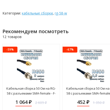
Категории:
кабельные сборки
,
rg-58-w
Рекомендуем посмотреть
12 товаров
-59%
-67%
Кабельная сборка 50 Ом на RG-
Кабельная сборка 50 Ом на
58 с разъемами SMA-female - F-
58 с разъемами SMA-female 
female, 9 метров
female, 0,5 метра
1 064
452
2 609
1 350
₽
₽
₽
₽