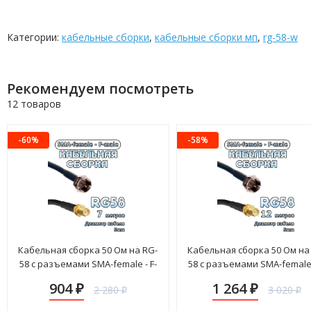
Категории:
кабельные сборки
,
кабельные сборки мп
,
rg-58-w
Рекомендуем посмотреть
12 товаров
-60%
-58%
Кабельная сборка 50 Ом на RG-
Кабельная сборка 50 Ом на
58 с разъемами SMA-female - F-
58 с разъемами SMA-female 
male, 7 метров
male, 12 метров
904
1 264
2 280
3 020
₽
₽
₽
₽