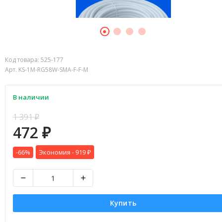
Код товара:
525-177
Арт. KS-1M-RG58W-SMA-F-F-M
В наличии
1 391
₽
472
₽
-66%
Экономия -
919
₽
Купить