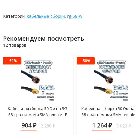
Категории:
кабельные сборки
,
rg-58-w
Рекомендуем посмотреть
12 товаров
-60%
-58%
Кабельная сборка 50 Ом на RG-
Кабельная сборка 50 Ом на
58 с разъемами SMA-female - F-
58 с разъемами SMA-female 
male, 7 метров
male, 12 метров
904
1 264
2 280
3 020
₽
₽
₽
₽