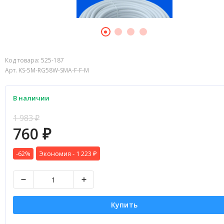
Код товара:
525-187
Арт. KS-5M-RG58W-SMA-F-F-M
В наличии
1 983
₽
760
₽
-62%
Экономия -
1 223
₽
Купить