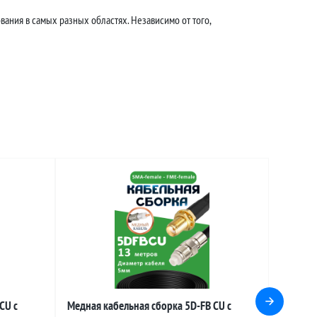
ания в самых разных областях. Независимо от того,
CU с
Медная кабельная сборка 5D-FB CU с