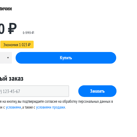
личии
0
₽
1 593
₽
Экономия
1 023
₽
ый заказ
Заказать
 на кнопку, вы подтверждаете согласие на обработку персональных данных в
ии с
условиями
, а также c
условиями продажи
.