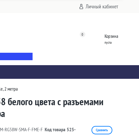
Личный кабинет
0
Корзина
пуста
e, 2 метра
8 белого цвета с разъемами
ра
2M-RG58W-SMA-F-FME-F
Код товара
525-
Сравнить