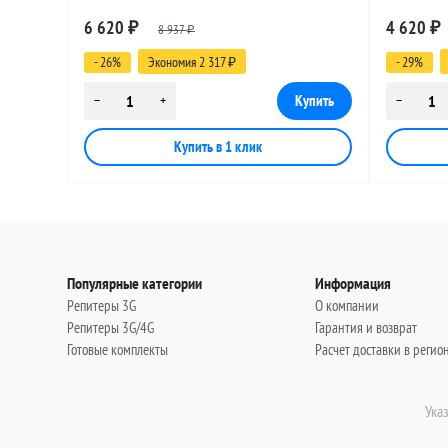
разъемами SMA-female - FME-female, 30
разъемами
6 620
4 620
₽
8 937
₽
метров
метров
₽
- 26%
Экономия 2 317
- 29%
₽
Популярные категории
Информация
Репитеры 3G
О компании
Репитеры 3G/4G
Гарантия и возврат
Готовые комплекты
Расчет доставки в регио
Ука