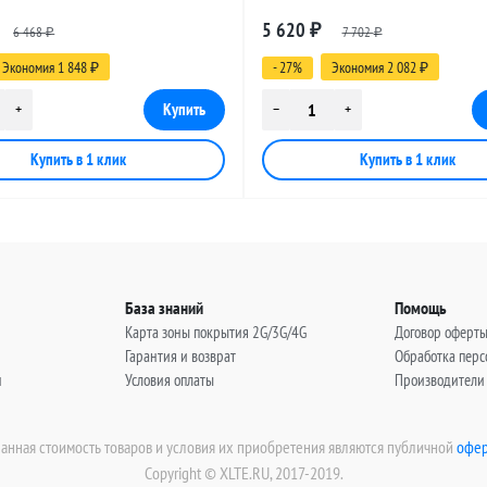
 SMA-female - FME-female, 20
разъемами SMA-female - FME-fema
5 620
6 468
₽
7 702
метров
₽
₽
Экономия 1 848
- 27%
Экономия 2 082
₽
₽
База знаний
Помощь
Карта зоны покрытия 2G/3G/4G
Договор оферт
Гарантия и возврат
Обработка пер
н
Условия оплаты
Производители
занная стоимость товаров и условия их приобретения являются публичной
офер
Copyright © XLTE.RU, 2017-2019.