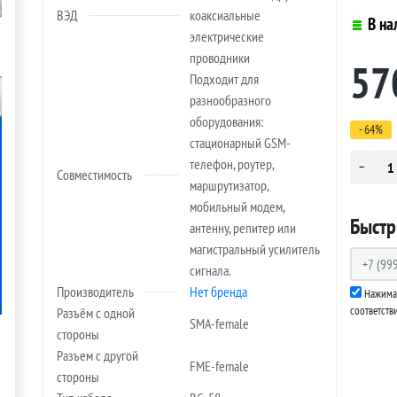
ВЭД
коаксиальные
В на
электрические
проводники
57
Подходит для
разнообразного
оборудования:
- 64%
стационарный GSM-
телефон, роутер,
Совместимость
маршрутизатор,
мобильный модем,
Быстр
антенну, репитер или
магистральный усилитель
сигнала.
Производитель
Нет бренда
Нажимая
соответств
Разъём с одной
SMA-female
стороны
Разъем с другой
FME-female
стороны