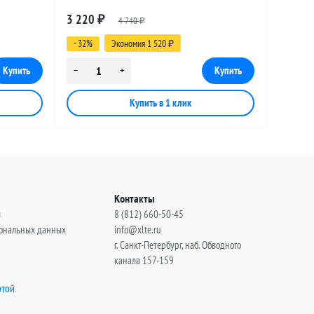
le, 25
разъемами SMA-female - FME-female, 13
3 220
₽
4 740
метров
₽
- 32%
Экономия 1 520
₽
Контакты
ы
8 (812) 660-50-45
сональных данных
info@xlte.ru
г. Санкт-Петербург, наб. Обводного
канала 157-159
той
.