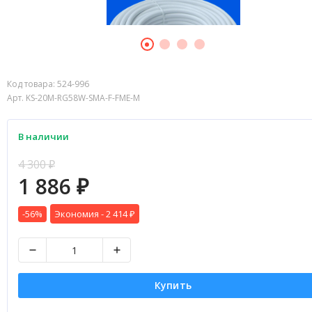
Код товара:
524-996
Арт. KS-20M-RG58W-SMA-F-FME-M
В наличии
4 300
₽
1 886
₽
-56%
Экономия -
2 414
₽
Купить