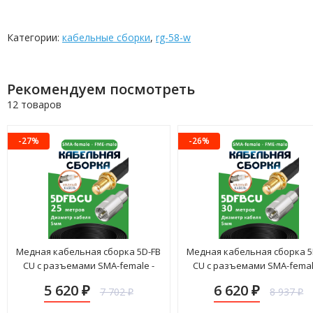
Категории:
кабельные сборки
,
rg-58-w
Рекомендуем посмотреть
12 товаров
-27%
-26%
Медная кабельная сборка 5D-FB
Медная кабельная сборка 5
CU с разъемами SMA-female -
CU с разъемами SMA-femal
FME-male, 25 метров
FME-male, 30 метров
5 620
6 620
7 702
8 937
₽
₽
₽
₽