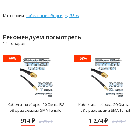
Категории:
кабельные сборки
,
rg-58-w
Рекомендуем посмотреть
12 товаров
-60%
-58%
Кабельная сборка 50 Ом на RG-
Кабельная сборка 50 Ом на
58 с разъемами SMA-female -
58 с разъемами SMA-femal
MCX-male, 7 метров
MCX-male, 12 метров
914
1 274
2 300
3 041
₽
₽
₽
₽