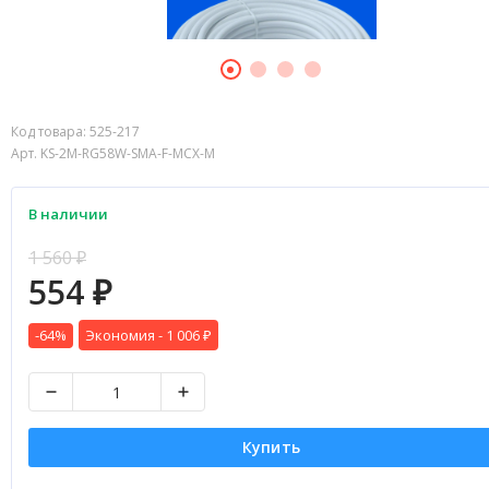
Код товара:
525-217
Арт. KS-2M-RG58W-SMA-F-MCX-M
В наличии
1 560
₽
554
₽
-64%
Экономия -
1 006
₽
Купить