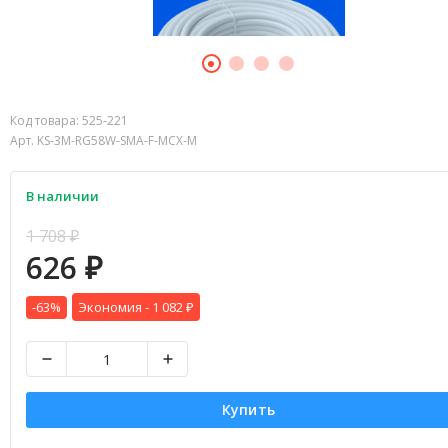
Код товара:
525-221
Арт. KS-3M-RG58W-SMA-F-MCX-M
В наличии
1 708
₽
626
₽
-63%
Экономия -
1 082
₽
Купить