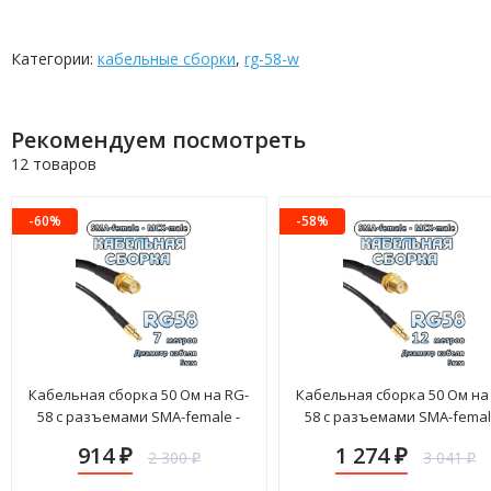
Категории:
кабельные сборки
,
rg-58-w
Рекомендуем посмотреть
12 товаров
-60%
-58%
Кабельная сборка 50 Ом на RG-
Кабельная сборка 50 Ом на
58 с разъемами SMA-female -
58 с разъемами SMA-femal
MCX-male, 7 метров
MCX-male, 12 метров
914
1 274
2 300
3 041
₽
₽
₽
₽