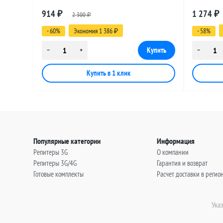
разъемами SMA-female - MCX-male, 7
разъемами
914
1 274
₽
2 300
₽
метров
метров
₽
- 60%
Экономия 1 386
- 58%
₽
Популярные категории
Информация
Репитеры 3G
О компании
Репитеры 3G/4G
Гарантия и возврат
Готовые комплекты
Расчет доставки в регио
Ука