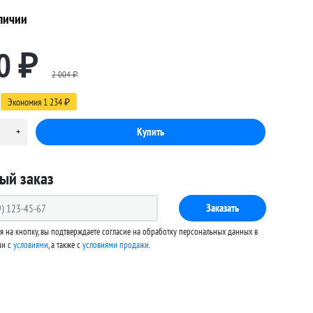
личии
0
₽
2 004
₽
Экономия
1 234
₽
ый заказ
Заказать
 на кнопку, вы подтверждаете согласие на обработку персональных данных в
ии с
условиями
, а также c
условиями продажи
.