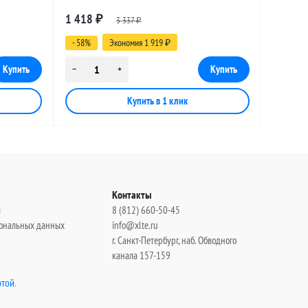
, 6
разъемами SMA-female - MCX-male, 14
1 418
₽
3 337
метров
₽
- 58%
Экономия 1 919
₽
Контакты
ы
8 (812) 660-50-45
сональных данных
info@xlte.ru
г. Санкт-Петербург, наб. Обводного
канала 157-159
той
.