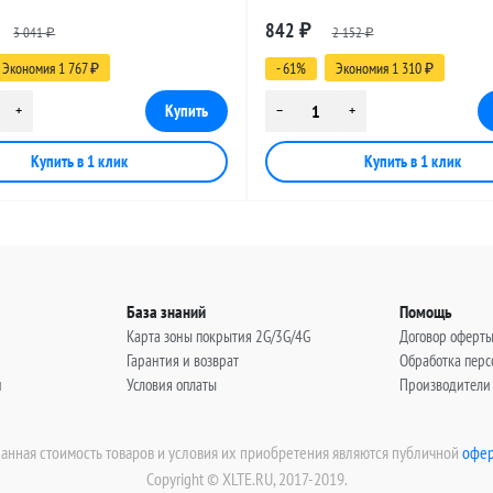
 SMA-female - MCX-male, 12
разъемами SMA-female - MCX-male
842
3 041
₽
2 152
метров
₽
₽
Экономия 1 767
- 61%
Экономия 1 310
₽
₽
База знаний
Помощь
Карта зоны покрытия 2G/3G/4G
Договор оферт
Гарантия и возврат
Обработка пер
н
Условия оплаты
Производители
занная стоимость товаров и условия их приобретения являются публичной
офер
Copyright © XLTE.RU, 2017-2019.