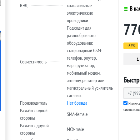
ВЭД
коаксиальные
В на
электрические
проводники
77
Подходит для
разнообразного
оборудования:
- 62%
стационарный GSM-
телефон, роутер,
Совместимость
маршрутизатор,
мобильный модем,
Быстр
антенну, репитер или
магистральный усилитель
сигнала.
Производитель
Нет бренда
Нажимая
соответств
Разъём с одной
SMA-female
стороны
Разъем с другой
MCX-male
стороны