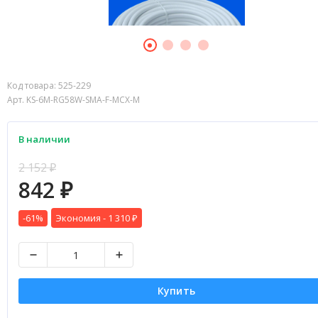
Код товара:
525-229
Арт. KS-6M-RG58W-SMA-F-MCX-M
В наличии
2 152
₽
842
₽
-61%
Экономия -
1 310
₽
Купить