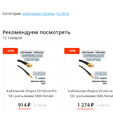
Категории:
кабельные сборки
,
rg-58-w
Рекомендуем посмотреть
12 товаров
-60%
-58%
Кабельная сборка 50 Ом на RG-
Кабельная сборка 50 Ом на
58 с разъемами SMA-female -
58 с разъемами SMA-femal
MCX-male, 7 метров
MCX-male, 12 метров
914
1 274
2 300
3 041
₽
₽
₽
₽