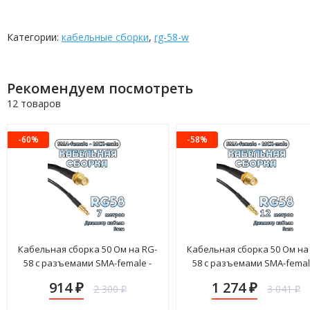
Категории:
кабельные сборки
,
rg-58-w
Рекомендуем посмотреть
12 товаров
-60%
-58%
Кабельная сборка 50 Ом на RG-
Кабельная сборка 50 Ом на
58 с разъемами SMA-female -
58 с разъемами SMA-femal
MCX-male, 7 метров
MCX-male, 12 метров
914
1 274
2 300
3 041
₽
₽
₽
₽