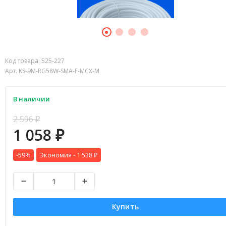
Код товара:
525-227
Арт. KS-9M-RG58W-SMA-F-MCX-M
В наличии
2 596
₽
1 058
₽
-59%
Экономия -
1 538
₽
Купить