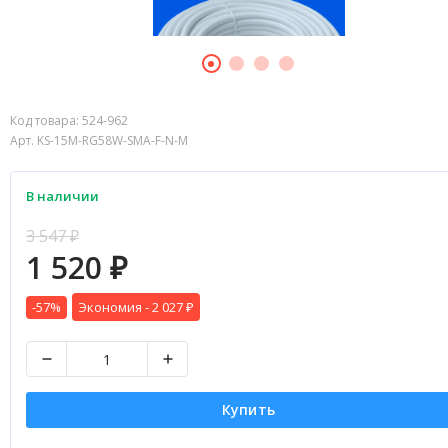
Код товара:
524-962
Арт. KS-15M-RG58W-SMA-F-N-M
В наличии
3 547
₽
1 520
₽
-57%
Экономия -
2 027
₽
Купить