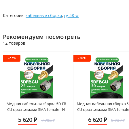
Категории:
кабельные сборки
,
rg-58-w
Рекомендуем посмотреть
12 товаров
-27%
-26%
Медная кабельная сборка 5D-FB
Медная кабельная сборка 5
CU с разъемами SMA-female - N-
CU с разъемами SMA-female 
male, 25 метров
male, 30 метров
5 620
6 620
7 702
8 937
₽
₽
₽
₽