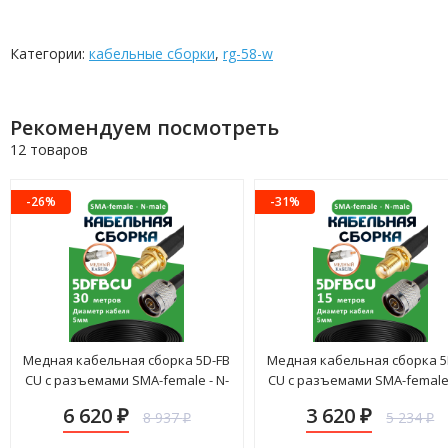
Категории:
кабельные сборки
,
rg-58-w
Рекомендуем посмотреть
12 товаров
-26%
-31%
Медная кабельная сборка 5D-FB
Медная кабельная сборка 5
CU с разъемами SMA-female - N-
CU с разъемами SMA-female 
male, 30 метров
male, 15 метров
6 620
3 620
8 937
5 234
₽
₽
₽
₽