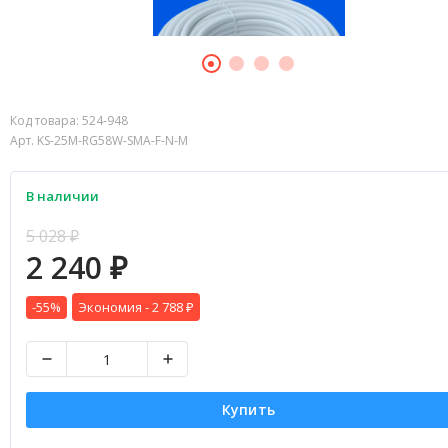
Код товара:
524-948
Арт. KS-25M-RG58W-SMA-F-N-M
В наличии
5 028
₽
2 240
₽
-55%
Экономия -
2 788
₽
Купить