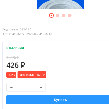
Код товара:
525-124
Арт. KS-05M-RG58W-SMA-F-RP-SMA-F
В наличии
1 296
₽
426
₽
-67%
Экономия -
870
₽
Купить