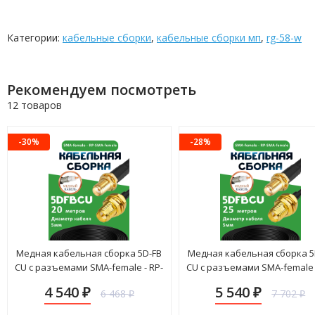
Категории:
кабельные сборки
,
кабельные сборки мп
,
rg-58-w
Рекомендуем посмотреть
12 товаров
-30%
-28%
Медная кабельная сборка 5D-FB
Медная кабельная сборка 5
CU с разъемами SMA-female - RP-
CU с разъемами SMA-female 
SMA-female, 20 метров
SMA-female, 25 метров
4 540
5 540
6 468
7 702
₽
₽
₽
₽