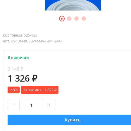
Код товара:
525-123
Арт. KS-13M-RG58W-SMA-F-RP-SMA-F
В наличии
3 148
₽
1 326
₽
-58%
Экономия -
1 822
₽
Купить