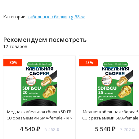
Категории:
кабельные сборки
,
rg-58-w
Рекомендуем посмотреть
12 товаров
-30%
-28%
Медная кабельная сборка 5D-FB
Медная кабельная сборка 5
CU с разъемами SMA-female - RP-
CU с разъемами SMA-female 
SMA-female, 20 метров
SMA-female, 25 метров
4 540
5 540
6 468
7 702
₽
₽
₽
₽