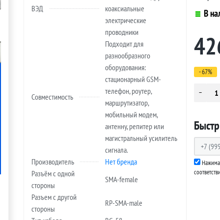
ВЭД
коаксиальные
В на
электрические
проводники
42
Подходит для
разнообразного
оборудования:
- 67%
стационарный GSM-
телефон, роутер,
Совместимость
маршрутизатор,
мобильный модем,
Быстр
антенну, репитер или
магистральный усилитель
сигнала.
Производитель
Нет бренда
Нажимая
соответств
Разъём с одной
SMA-female
стороны
Разъем с другой
RP-SMA-male
стороны