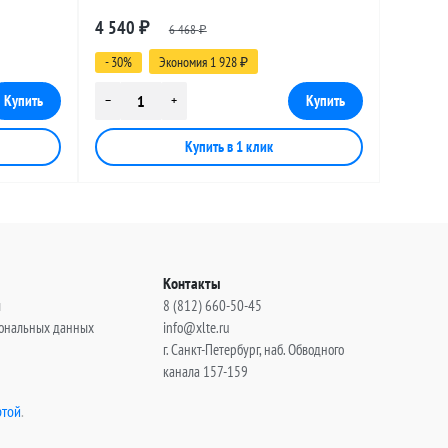
male, 15
разъемами SMA-female - RP-SMA-male, 20
4 540
₽
6 468
метров
₽
- 30%
Экономия 1 928
₽
Контакты
ы
8 (812) 660-50-45
сональных данных
info@xlte.ru
г. Санкт-Петербург, наб. Обводного
канала 157-159
той
.