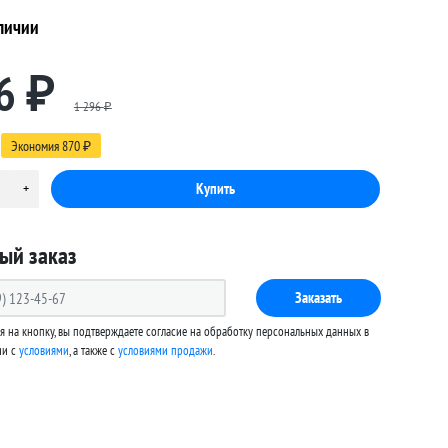
личии
6
₽
1 296
₽
Экономия
870
₽
ый заказ
Заказать
 на кнопку, вы подтверждаете согласие на обработку персональных данных в
ии с
условиями
, а также c
условиями продажи
.