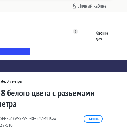
Личный кабинет
0
Корзина
пуста
le, 0,5 метра
8 белого цвета с разъемами
метра
05M-RG58W-SMA-F-RP-SMA-M
Код
Сравнить
25-110