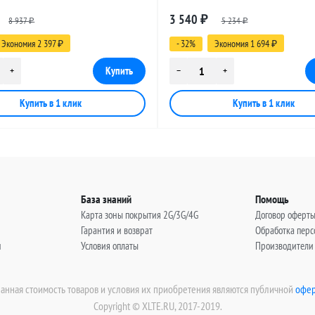
 SMA-female - RP-SMA-male, 30
разъемами SMA-female - RP-SMA-
3 540
8 937
₽
5 234
метров
₽
₽
Экономия 2 397
- 32%
Экономия 1 694
₽
₽
База знаний
Помощь
Карта зоны покрытия 2G/3G/4G
Договор оферт
Гарантия и возврат
Обработка пер
н
Условия оплаты
Производители
занная стоимость товаров и условия их приобретения являются публичной
офер
Copyright © XLTE.RU, 2017-2019.