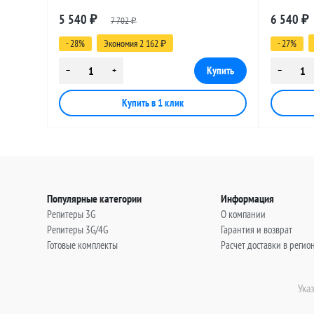
разъемами SMA-female - RP-SMA-male, 25
разъемами
5 540
6 540
₽
7 702
₽
метров
метров
₽
- 28%
Экономия 2 162
- 27%
₽
Популярные категории
Информация
Репитеры 3G
О компании
Репитеры 3G/4G
Гарантия и возврат
Готовые комплекты
Расчет доставки в регио
Ука