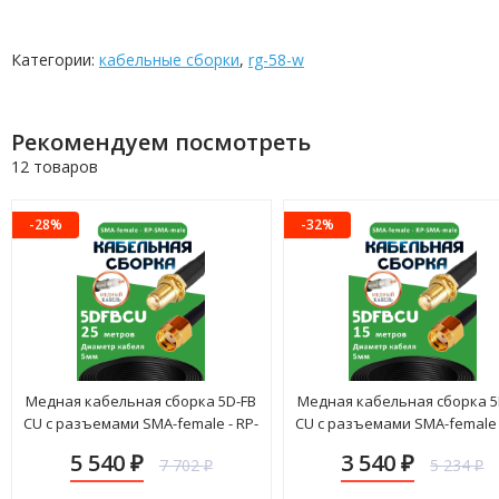
Категории:
кабельные сборки
,
rg-58-w
Рекомендуем посмотреть
12 товаров
-28%
-32%
Медная кабельная сборка 5D-FB
Медная кабельная сборка 5
CU с разъемами SMA-female - RP-
CU с разъемами SMA-female 
SMA-male, 25 метров
SMA-male, 15 метров
5 540
3 540
7 702
5 234
₽
₽
₽
₽