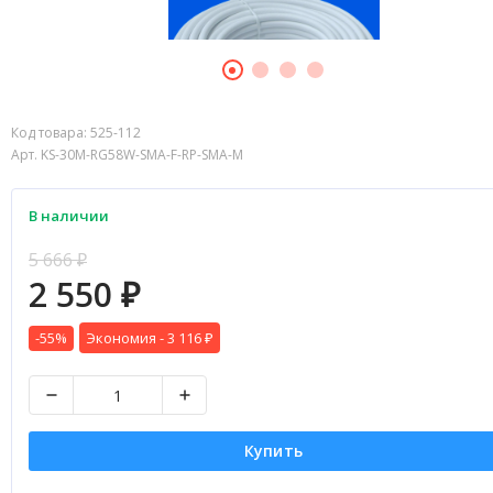
Код товара:
525-112
Арт. KS-30M-RG58W-SMA-F-RP-SMA-M
В наличии
5 666
₽
2 550
₽
-55%
Экономия -
3 116
₽
Купить