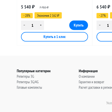
разъемами SMA-female - RP-SMA-male, 25
разъемами
5 540
6 540
₽
7 702
₽
метров
метров
₽
- 28%
Экономия 2 162
- 27%
₽
Популярные категории
Информация
Репитеры 3G
О компании
Репитеры 3G/4G
Гарантия и возврат
Готовые комплекты
Расчет доставки в регио
Ука