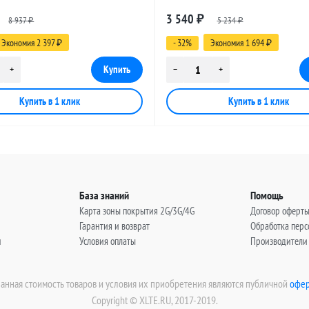
 SMA-female - RP-SMA-male, 30
разъемами SMA-female - RP-SMA-
3 540
8 937
₽
5 234
метров
₽
₽
Экономия 2 397
- 32%
Экономия 1 694
₽
₽
База знаний
Помощь
Карта зоны покрытия 2G/3G/4G
Договор оферт
Гарантия и возврат
Обработка пер
н
Условия оплаты
Производители
занная стоимость товаров и условия их приобретения являются публичной
офер
Copyright © XLTE.RU, 2017-2019.