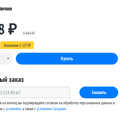
личии
8
₽
1 815
₽
Экономия
1 137
₽
ый заказ
Заказать
 на кнопку, вы подтверждаете согласие на обработку персональных данных в
ии с
условиями
, а также c
условиями продажи
.