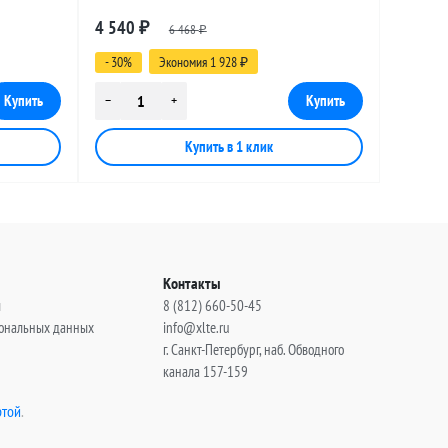
male, 15
разъемами SMA-female - RP-SMA-male, 20
4 540
₽
6 468
метров
₽
- 30%
Экономия 1 928
₽
Контакты
ы
8 (812) 660-50-45
сональных данных
info@xlte.ru
г. Санкт-Петербург, наб. Обводного
канала 157-159
той
.