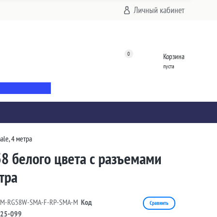
Личный кабинет
0
Корзина
пуста
le, 4 метра
8 белого цвета с разъемами
тра
4M-RG58W-SMA-F-RP-SMA-M
Код
Сравнить
25-099