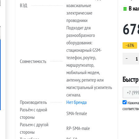
ВЭД
коаксиальные
В на
электрические
проводники
67
Подходит для
разнообразного
оборудования:
- 63%
стационарный GSM-
телефон, роутер,
Совместимость
маршрутизатор,
мобильный модем,
Быстр
антенну, репитер или
магистральный усилитель
сигнала.
Производитель
Нет бренда
Нажимая
соответств
Разъём с одной
SMA-female
стороны
Разъем с другой
RP-SMA-male
стороны