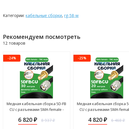
Категории:
кабельные сборки
,
rg-58-w
Рекомендуем посмотреть
12 товаров
-24%
-25%
Медная кабельная сборка 5D-FB
Медная кабельная сборка 5
CU с разъемами SMA-female -
CU с разъемами SMA-femal
TNC-male, 30 метров
TNC-male, 20 метров
6 820
4 820
8 937
6 468
₽
₽
₽
₽