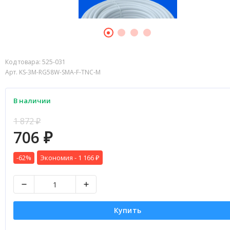
Код товара:
525-031
Арт. KS-3M-RG58W-SMA-F-TNC-M
В наличии
1 872
₽
706
₽
-62%
Экономия -
1 166
₽
Купить