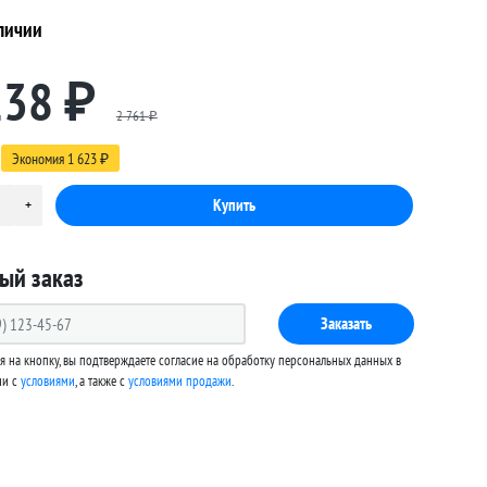
личии
138
₽
2 761
₽
Экономия
1 623
₽
ый заказ
Заказать
 на кнопку, вы подтверждаете согласие на обработку персональных данных в
ии с
условиями
, а также c
условиями продажи
.