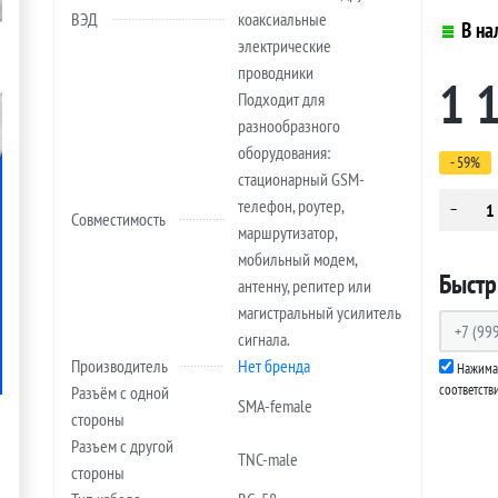
ВЭД
коаксиальные
В на
электрические
проводники
1 
Подходит для
разнообразного
оборудования:
- 59%
стационарный GSM-
телефон, роутер,
Совместимость
маршрутизатор,
мобильный модем,
Быстр
антенну, репитер или
магистральный усилитель
сигнала.
Производитель
Нет бренда
Нажимая
соответств
Разъём с одной
SMA-female
стороны
Разъем с другой
TNC-male
стороны