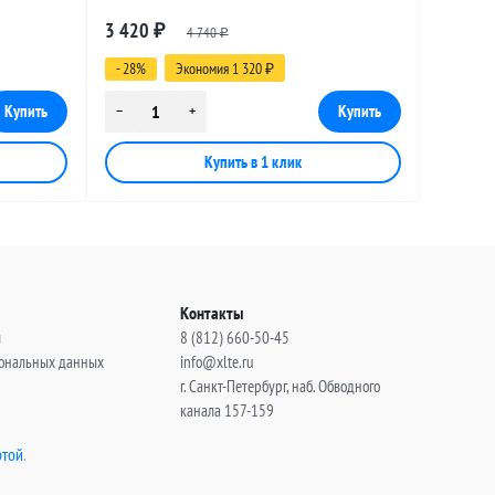
, 25
разъемами SMA-female - TNC-male, 13
3 420
₽
4 740
метров
₽
- 28%
Экономия 1 320
₽
Контакты
ы
8 (812) 660-50-45
сональных данных
info@xlte.ru
г. Санкт-Петербург, наб. Обводного
канала 157-159
той
.