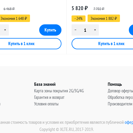
 SMA-female - TNC-male, 20
разъемами SMA-female - TNC-male
5 820
6 468
₽
7 702
метров
₽
₽
Экономия 1 648
- 24%
Экономия 1 882
₽
₽
База знаний
Помощь
Карта зоны покрытия 2G/3G/4G
Договор оферт
Гарантия и возврат
Обработка пер
н
Условия оплаты
Производители
занная стоимость товаров и условия их приобретения являются публичной
офер
Copyright © XLTE.RU, 2017-2019.