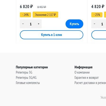
разъемами SMA-female - TNC-male, 30
разъемами
6 820
4 820
₽
8 937
₽
метров
метров
₽
- 24%
Экономия 2 117
- 25%
₽
Популярные категории
Информация
Репитеры 3G
О компании
Репитеры 3G/4G
Гарантия и возврат
Готовые комплекты
Расчет доставки в регио
Ука