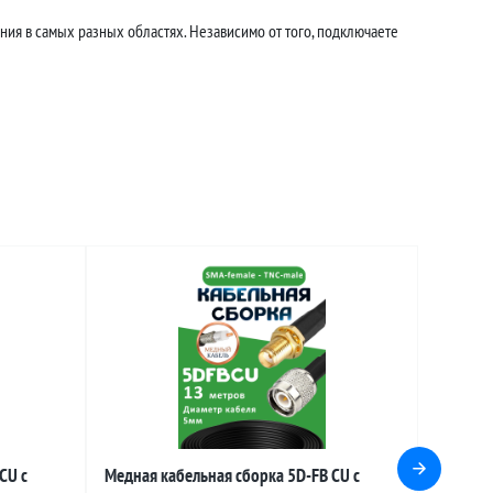
ния в самых разных областях. Независимо от того, подключаете
CU с
Медная кабельная сборка 5D-FB CU с