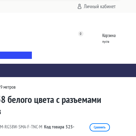
Личный кабинет
0
Корзина
пуста
 9 метров
8 белого цвета с разъемами
в
9M-RG58W-SMA-F-TNC-M
Код товара
525-
Сравнить