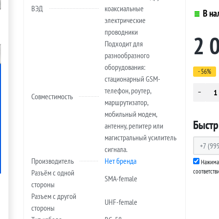
ВЭД
коаксиальные
В на
электрические
проводники
2 
Подходит для
разнообразного
оборудования:
- 56%
стационарный GSM-
телефон, роутер,
Совместимость
маршрутизатор,
мобильный модем,
Быстр
антенну, репитер или
магистральный усилитель
сигнала.
Производитель
Нет бренда
Нажимая
соответств
Разъём с одной
SMA-female
стороны
Разъем с другой
UHF-female
стороны