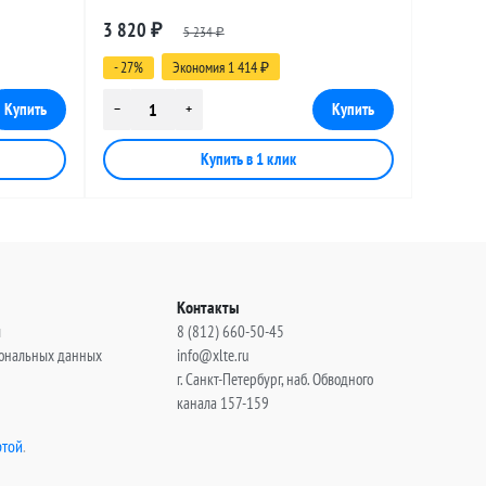
le, 14
разъемами SMA-female - UHF-female, 15
3 820
₽
5 234
метров
₽
- 27%
Экономия 1 414
₽
Контакты
ы
8 (812) 660-50-45
сональных данных
info@xlte.ru
г. Санкт-Петербург, наб. Обводного
канала 157-159
той
.