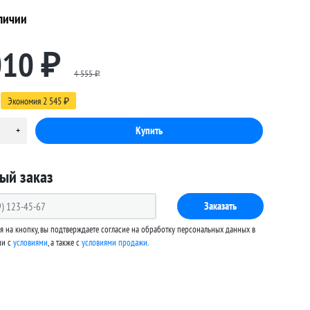
личии
010
₽
4 555
₽
Экономия
2 545
₽
ый заказ
Заказать
 на кнопку, вы подтверждаете согласие на обработку персональных данных в
ии с
условиями
, а также c
условиями продажи
.