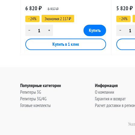
разъемами SMA-female - UHF-female, 30
разъемами
6 820
5 820
₽
8 937
₽
метров
метров
₽
- 24%
Экономия 2 117
- 24%
₽
Популярные категории
Информация
Репитеры 3G
О компании
Репитеры 3G/4G
Гарантия и возврат
Готовые комплекты
Расчет доставки в регио
Ука