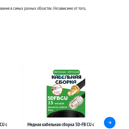
ания в самых разных областях. Независимо от того,
CU с
Медная кабельная сборка 5D-FB CU с