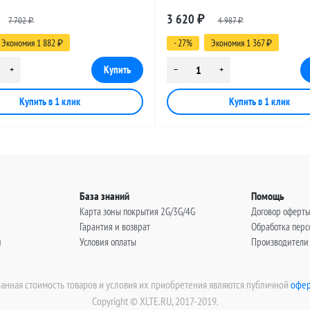
 SMA-female - UHF-female, 25
разъемами SMA-female - UHF-fema
3 620
7 702
₽
4 987
метров
₽
₽
Экономия 1 882
- 27%
Экономия 1 367
₽
₽
База знаний
Помощь
Карта зоны покрытия 2G/3G/4G
Договор оферт
Гарантия и возврат
Обработка пер
н
Условия оплаты
Производители
занная стоимость товаров и условия их приобретения являются публичной
офер
Copyright © XLTE.RU, 2017-2019.