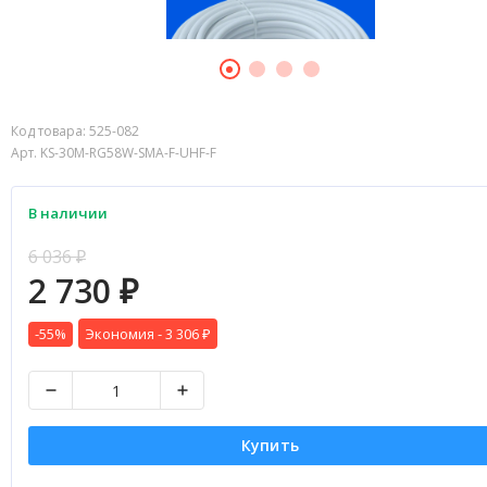
Код товара:
525-082
Арт. KS-30M-RG58W-SMA-F-UHF-F
В наличии
6 036
₽
2 730
₽
-55%
Экономия -
3 306
₽
Купить