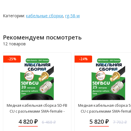
Категории:
кабельные сборки
,
rg-58-w
Рекомендуем посмотреть
12 товаров
-25%
-24%
Медная кабельная сборка 5D-FB
Медная кабельная сборка 5
CU с разъемами SMA-female -
CU с разъемами SMA-femal
UHF-female, 20 метров
UHF-female, 25 метров
4 820
5 820
6 468
7 702
₽
₽
₽
₽