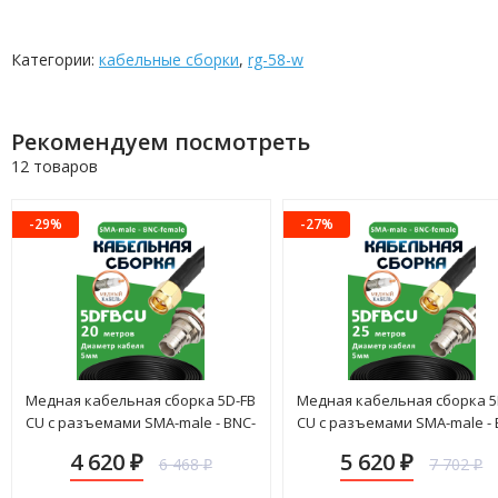
Категории:
кабельные сборки
,
rg-58-w
Рекомендуем посмотреть
12 товаров
-29%
-27%
Медная кабельная сборка 5D-FB
Медная кабельная сборка 5
CU с разъемами SMA-male - BNC-
CU с разъемами SMA-male - 
female, 20 метров
female, 25 метров
4 620
5 620
6 468
7 702
₽
₽
₽
₽