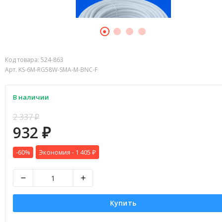
Код товара:
524-863
Арт. KS-6M-RG58W-SMA-M-BNC-F
В наличии
2 337
₽
932
₽
-60%
Экономия -
1 405
₽
Купить