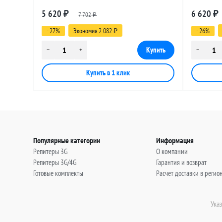
разъемами SMA-male - BNC-male, 25
разъемами
5 620
6 620
₽
7 702
₽
метров
метров
₽
- 27%
Экономия 2 082
- 26%
₽
Популярные категории
Информация
Репитеры 3G
О компании
Репитеры 3G/4G
Гарантия и возврат
Готовые комплекты
Расчет доставки в регио
Ука