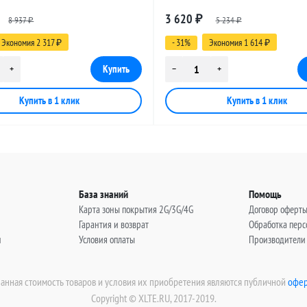
 SMA-male - BNC-male, 30
разъемами SMA-male - BNC-male,
3 620
8 937
₽
5 234
метров
₽
₽
Экономия 2 317
- 31%
Экономия 1 614
₽
₽
База знаний
Помощь
Карта зоны покрытия 2G/3G/4G
Договор оферт
Гарантия и возврат
Обработка пер
н
Условия оплаты
Производители
занная стоимость товаров и условия их приобретения являются публичной
офер
Copyright © XLTE.RU, 2017-2019.