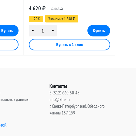
 15
разъемами SMA-male - BNC-male, 20
4 620
₽
6 468
метров
₽
- 29%
Экономия 1 848
₽
Контакты
ы
8 (812) 660-50-45
сональных данных
info@xlte.ru
г. Санкт-Петербург, наб. Обводного
канала 157-159
той
.