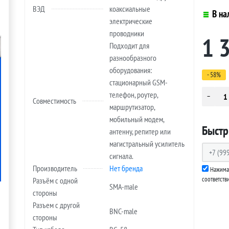
ВЭД
коаксиальные
В на
электрические
проводники
1 
Подходит для
разнообразного
оборудования:
- 58%
стационарный GSM-
телефон, роутер,
Совместимость
маршрутизатор,
мобильный модем,
Быстр
антенну, репитер или
магистральный усилитель
сигнала.
Производитель
Нет бренда
Нажимая
соответств
Разъём с одной
SMA-male
стороны
Разъем с другой
BNC-male
стороны