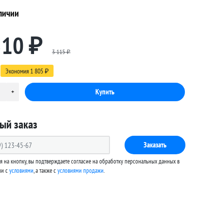
личии
310
₽
3 115
₽
Экономия
1 805
₽
ый заказ
Заказать
 на кнопку, вы подтверждаете согласие на обработку персональных данных в
ии с
условиями
, а также c
условиями продажи
.