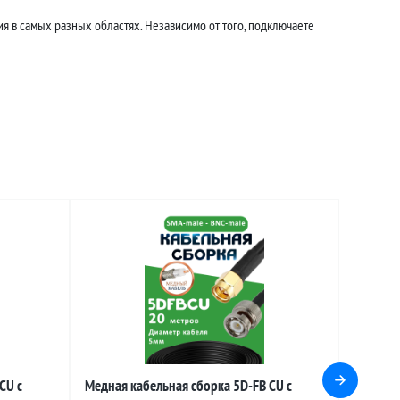
я в самых разных областях. Независимо от того, подключаете
CU с
Медная кабельная сборка 5D-FB CU с