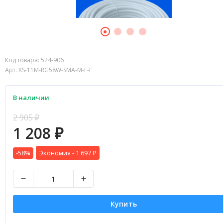
Код товара:
524-906
Арт. KS-11M-RG58W-SMA-M-F-F
В наличии
2 905
₽
1 208
₽
-58%
Экономия -
1 697
₽
Купить