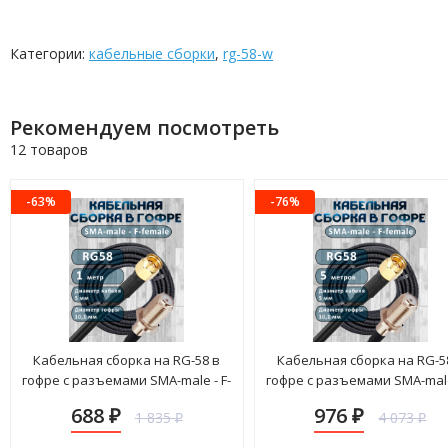
Категории:
кабельные сборки
,
rg-58-w
Рекомендуем посмотреть
12 товаров
-63%
-76%
Кабельная сборка на RG-58 в
Кабельная сборка на RG-5
гофре с разъемами SMA-male - F-
гофре с разъемами SMA-male 
female, 1 метр
female, 5 метров
688
976
1 835
4 073
₽
₽
₽
₽