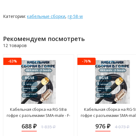
Категории:
кабельные сборки
,
rg-58-w
Рекомендуем посмотреть
12 товаров
-63%
-76%
Кабельная сборка на RG-58 в
Кабельная сборка на RG-5
гофре с разъемами SMA-male - F-
гофре с разъемами SMA-male 
female, 1 метр
female, 5 метров
688
976
1 835
4 073
₽
₽
₽
₽