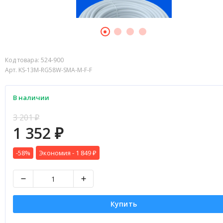
Код товара:
524-900
Арт. KS-13M-RG58W-SMA-M-F-F
В наличии
3 201
₽
1 352
₽
-58%
Экономия -
1 849
₽
Купить