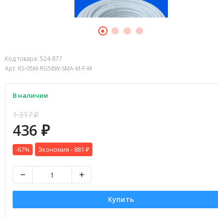
Код товара:
524-877
Арт. KS-05M-RG58W-SMA-M-F-M
В наличии
1 317
₽
436
₽
-67%
Экономия -
881
₽
Купить