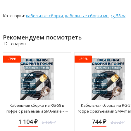
Категории:
кабельные сборки
,
кабельные сборки мп
,
rg-58-w
Рекомендуем посмотреть
12 товаров
-79%
-69%
Кабельная сборка на RG-58 в
Кабельная сборка на RG-5
гофре с разъемами SMA-male - F-
гофре с разъемами SMA-male 
male, 7 метров
male, 2 метра
1 104
744
5 160
2 362
₽
₽
₽
₽