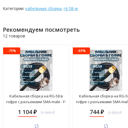
Категории:
кабельные сборки
,
rg-58-w
Рекомендуем посмотреть
12 товаров
-79%
-69%
Кабельная сборка на RG-58 в
Кабельная сборка на RG-5
гофре с разъемами SMA-male - F-
гофре с разъемами SMA-male 
male, 7 метров
male, 2 метра
1 104
744
5 160
2 362
₽
₽
₽
₽