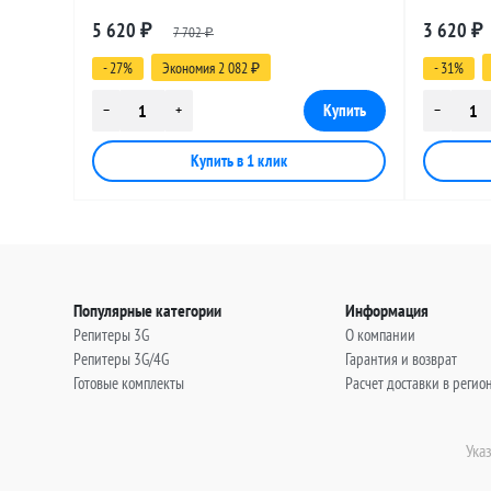
разъемами SMA-male - FME-female, 25
разъемами
5 620
3 620
₽
7 702
₽
метров
метров
₽
- 27%
Экономия 2 082
- 31%
₽
Популярные категории
Информация
Репитеры 3G
О компании
Репитеры 3G/4G
Гарантия и возврат
Готовые комплекты
Расчет доставки в регио
Ука