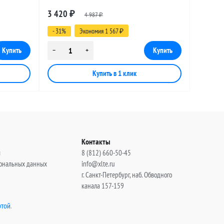
, 20
разъемами SMA-male - FME-female, 14
3 420
₽
4 987
метров
₽
- 31%
Экономия 1 567
₽
Контакты
ы
8 (812) 660-50-45
сональных данных
info@xlte.ru
г. Санкт-Петербург, наб. Обводного
канала 157-159
той
.