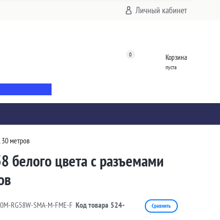
Личный кабинет
0
Корзина
пуста
 30 метров
8 белого цвета с разъемами
ов
30M-RG58W-SMA-M-FME-F
Код товара
524-
Сравнить