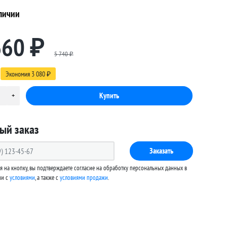
личии
660
₽
5 740
₽
Экономия
3 080
₽
ый заказ
Заказать
 на кнопку, вы подтверждаете согласие на обработку персональных данных в
ии с
условиями
, а также c
условиями продажи
.