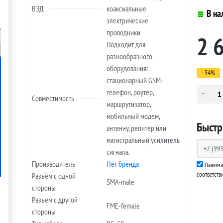
ВЭД
коаксиальные
В на
электрические
проводники
2 
Подходит для
разнообразного
оборудования:
- 54%
стационарный GSM-
телефон, роутер,
Совместимость
маршрутизатор,
мобильный модем,
Быстр
антенну, репитер или
магистральный усилитель
сигнала.
Производитель
Нет бренда
Нажимая
соответств
Разъём с одной
SMA-male
стороны
Разъем с другой
FME-female
стороны