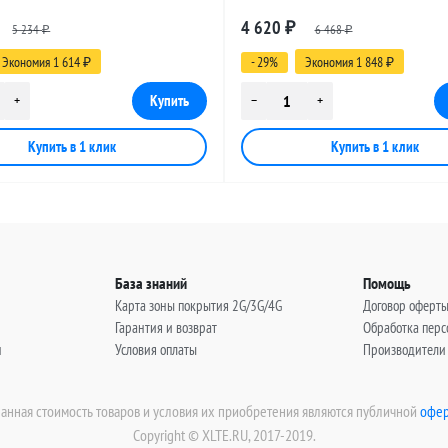
 SMA-male - FME-female, 15
разъемами SMA-male - FME-female
4 620
5 234
₽
6 468
метров
₽
₽
Экономия 1 614
- 29%
Экономия 1 848
₽
₽
База знаний
Помощь
Карта зоны покрытия 2G/3G/4G
Договор оферт
Гарантия и возврат
Обработка пер
н
Условия оплаты
Производители
занная стоимость товаров и условия их приобретения являются публичной
офер
Copyright © XLTE.RU, 2017-2019.