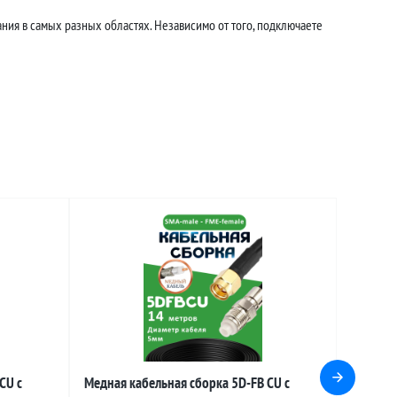
ния в самых разных областях. Независимо от того, подключаете
CU с
Медная кабельная сборка 5D-FB CU с