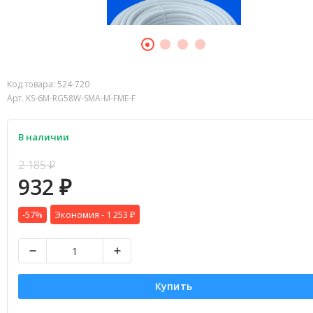
Код товара:
524-720
Арт. KS-6M-RG58W-SMA-M-FME-F
В наличии
2 185
₽
932
₽
-57%
Экономия -
1 253
₽
Купить