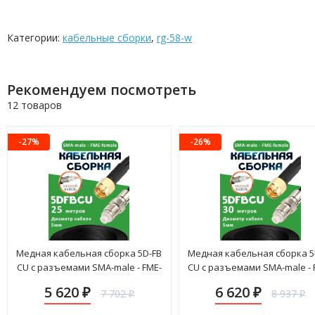
Категории:
кабельные сборки
,
rg-58-w
Рекомендуем посмотреть
12 товаров
-27%
-26%
Медная кабельная сборка 5D-FB
Медная кабельная сборка 5
CU с разъемами SMA-male - FME-
CU с разъемами SMA-male - 
female, 25 метров
female, 30 метров
5 620
6 620
7 702
8 937
₽
₽
₽
₽