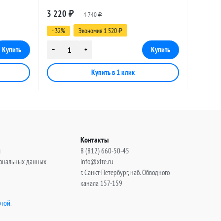
 25
разъемами SMA-male - FME-male, 13
3 220
₽
4 740
метров
₽
- 32%
Экономия 1 520
₽
Контакты
ы
8 (812) 660-50-45
сональных данных
info@xlte.ru
г. Санкт-Петербург, наб. Обводного
канала 157-159
той
.