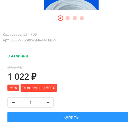
Код товара:
524-709
Арт. KS-8M-RG58W-SMA-M-FME-M
В наличии
2 522
₽
1 022
₽
-59%
Экономия -
1 500
₽
Купить