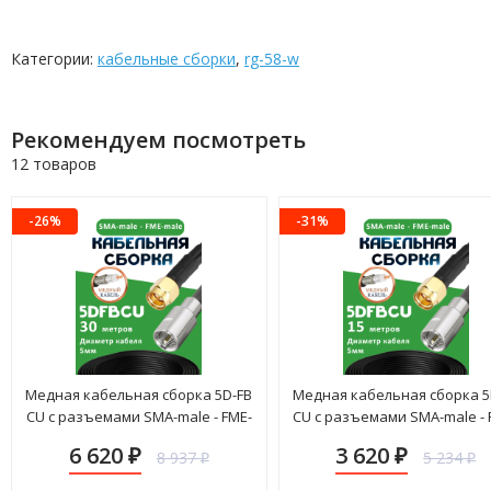
Категории:
кабельные сборки
,
rg-58-w
Рекомендуем посмотреть
12 товаров
-26%
-31%
Медная кабельная сборка 5D-FB
Медная кабельная сборка 5
CU с разъемами SMA-male - FME-
CU с разъемами SMA-male - 
male, 30 метров
male, 15 метров
6 620
3 620
8 937
5 234
₽
₽
₽
₽