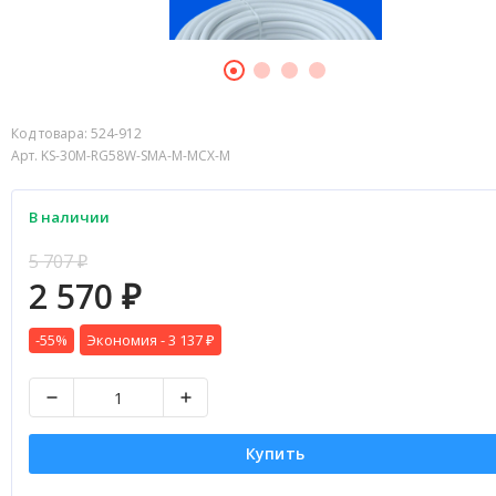
Код товара:
524-912
Арт. KS-30M-RG58W-SMA-M-MCX-M
В наличии
5 707
₽
2 570
₽
-55%
Экономия -
3 137
₽
Купить