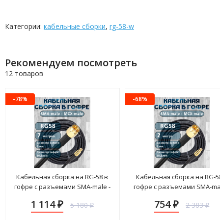
Категории:
кабельные сборки
,
rg-58-w
Рекомендуем посмотреть
12 товаров
-78%
-68%
Кабельная сборка на RG-58 в
Кабельная сборка на RG-5
гофре с разъемами SMA-male -
гофре с разъемами SMA-mal
MCX-male, 7 метров
MCX-male, 2 метра
1 114
754
5 180
2 383
₽
₽
₽
₽