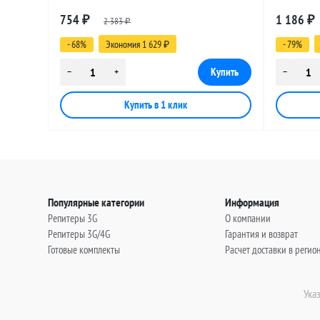
разъемами SMA-male - MCX-male, 2 метра
разъемами
754
1 186
₽
2 383
₽
₽
- 68%
Экономия 1 629
- 79%
₽
Популярные категории
Информация
Репитеры 3G
О компании
Репитеры 3G/4G
Гарантия и возврат
Готовые комплекты
Расчет доставки в регио
Ука