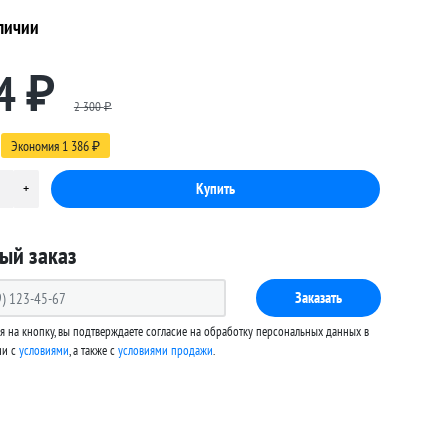
личии
4
₽
2 300
₽
Экономия
1 386
₽
ый заказ
Заказать
 на кнопку, вы подтверждаете согласие на обработку персональных данных в
ии с
условиями
, а также c
условиями продажи
.