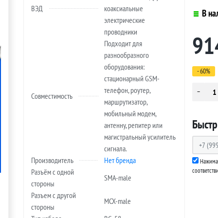
ВЭД
коаксиальные
В на
электрические
проводники
91
Подходит для
разнообразного
оборудования:
- 60%
стационарный GSM-
телефон, роутер,
Совместимость
маршрутизатор,
мобильный модем,
Быстр
антенну, репитер или
магистральный усилитель
сигнала.
Производитель
Нет бренда
Нажимая
соответств
Разъём с одной
SMA-male
стороны
Разъем с другой
MCX-male
стороны