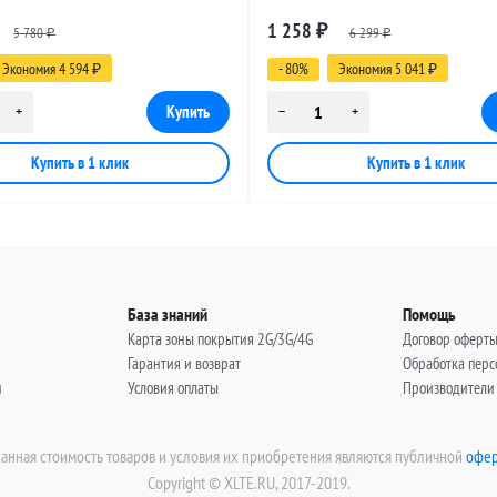
 SMA-male - MCX-male, 8 метров
разъемами SMA-male - MCX-male,
1 258
5 780
₽
6 299
₽
₽
Экономия 4 594
- 80%
Экономия 5 041
₽
₽
База знаний
Помощь
Карта зоны покрытия 2G/3G/4G
Договор оферт
Гарантия и возврат
Обработка пер
н
Условия оплаты
Производители
занная стоимость товаров и условия их приобретения являются публичной
офер
Copyright © XLTE.RU, 2017-2019.