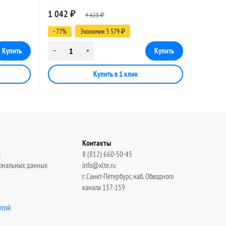
 9 метров
разъемами SMA-male - MCX-male, 6 метров
1 042
₽
4 621
₽
- 77%
Экономия 3 579
₽
Контакты
ы
8 (812) 660-50-45
сональных данных
info@xlte.ru
г. Санкт-Петербург, наб. Обводного
канала 157-159
той
.