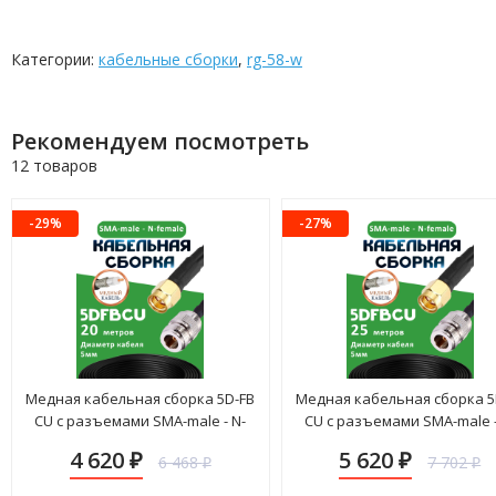
Категории:
кабельные сборки
,
rg-58-w
Рекомендуем посмотреть
12 товаров
-29%
-27%
Медная кабельная сборка 5D-FB
Медная кабельная сборка 5
CU с разъемами SMA-male - N-
CU с разъемами SMA-male -
female, 20 метров
female, 25 метров
4 620
5 620
6 468
7 702
₽
₽
₽
₽