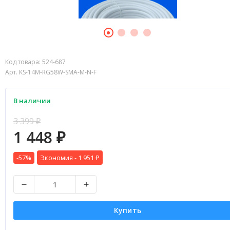
Код товара:
524-687
Арт. KS-14M-RG58W-SMA-M-N-F
В наличии
3 399
₽
1 448
₽
-57%
Экономия -
1 951
₽
Купить