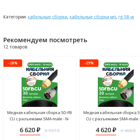
Категории:
кабельные сборки
,
кабельные сборки мп
,
rg-58-w
Рекомендуем посмотреть
12 товаров
-26%
-29%
Медная кабельная сборка 5D-FB
Медная кабельная сборка 5
CU с разъемами SMA-male - N-
CU с разъемами SMA-male -
male, 30 метров
male, 20 метров
6 620
4 620
8 937
6 468
₽
₽
₽
₽