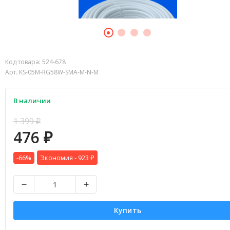
Код товара:
524-678
Арт. KS-05M-RG58W-SMA-M-N-M
В наличии
1 399
₽
476
₽
-66%
Экономия -
923
₽
Купить