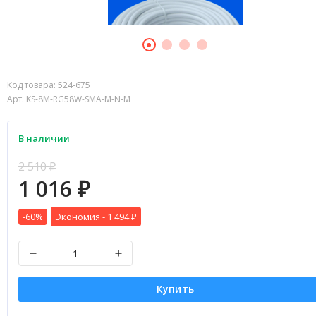
Код товара:
524-675
Арт. KS-8M-RG58W-SMA-M-N-M
В наличии
2 510
₽
1 016
₽
-60%
Экономия -
1 494
₽
Купить