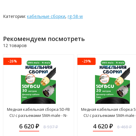
Категории:
кабельные сборки
,
rg-58-w
Рекомендуем посмотреть
12 товаров
-26%
-29%
Медная кабельная сборка 5D-FB
Медная кабельная сборка 5
CU с разъемами SMA-male - N-
CU с разъемами SMA-male -
male, 30 метров
male, 20 метров
6 620
4 620
8 937
6 468
₽
₽
₽
₽