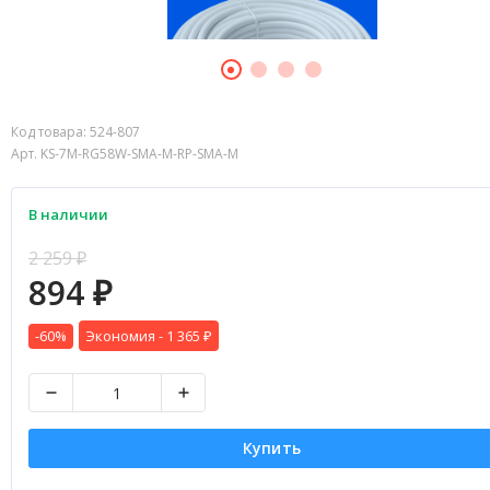
Код товара:
524-807
Арт. KS-7M-RG58W-SMA-M-RP-SMA-M
В наличии
2 259
₽
894
₽
-60%
Экономия -
1 365
₽
Купить