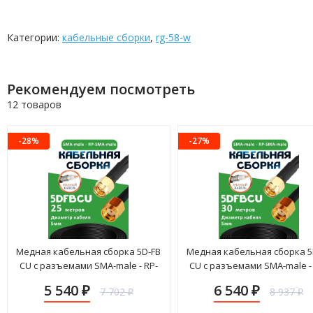
Категории:
кабельные сборки
,
rg-58-w
Рекомендуем посмотреть
12 товаров
-28%
-27%
Медная кабельная сборка 5D-FB
Медная кабельная сборка 5
CU с разъемами SMA-male - RP-
CU с разъемами SMA-male -
SMA-male, 25 метров
SMA-male, 30 метров
5 540
6 540
7 702
8 937
₽
₽
₽
₽