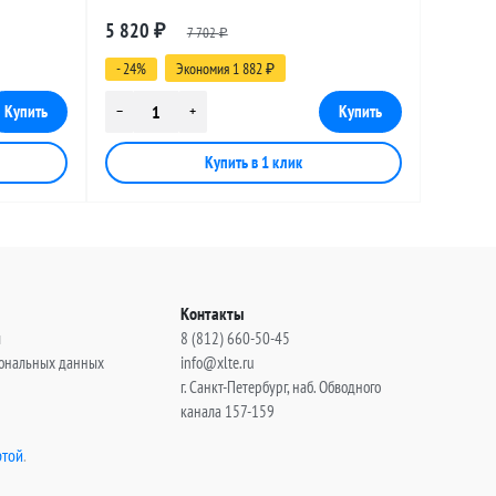
, 20
разъемами SMA-male - UHF-female, 25
5 820
₽
7 702
метров
₽
- 24%
Экономия 1 882
₽
Контакты
ы
8 (812) 660-50-45
сональных данных
info@xlte.ru
г. Санкт-Петербург, наб. Обводного
канала 157-159
той
.