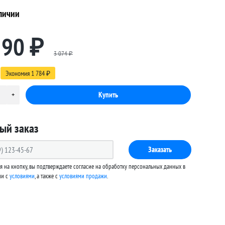
личии
290
₽
3 074
₽
Экономия
1 784
₽
ый заказ
Заказать
 на кнопку, вы подтверждаете согласие на обработку персональных данных в
ии с
условиями
, а также c
условиями продажи
.