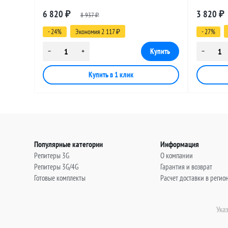
разъемами SMA-male - UHF-female, 30
разъемами
6 820
3 820
₽
8 937
₽
метров
метров
₽
- 24%
Экономия 2 117
- 27%
₽
Популярные категории
Информация
Репитеры 3G
О компании
Репитеры 3G/4G
Гарантия и возврат
Готовые комплекты
Расчет доставки в регио
Ука