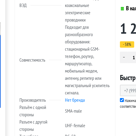
ВЭД
коаксиальные
В на
электрические
проводники
1 
Подходит для
разнообразного
оборудования:
- 58%
стационарный GSM-
телефон, роутер,
Совместимость
маршрутизатор,
мобильный модем,
Быстр
антенну, репитер или
магистральный усилитель
сигнала.
Производитель
Нет бренда
Нажимая
соответств
Разъём с одной
SMA-male
стороны
Разъем с другой
UHF-female
стороны