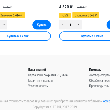
 SMA-male - UHF-female, 15
разъемами SMA-male - UHF-female
4 820
5 234
₽
6 468
метров
₽
₽
Экономия 1 414
- 25%
Экономия 1 648
₽
₽
База знаний
Помощь
Карта зоны покрытия 2G/3G/4G
Договор оферт
Гарантия и возврат
Обработка пер
н
Условия оплаты
Производители
занная стоимость товаров и условия их приобретения являются публичной
офер
Copyright © XLTE.RU, 2017-2019.