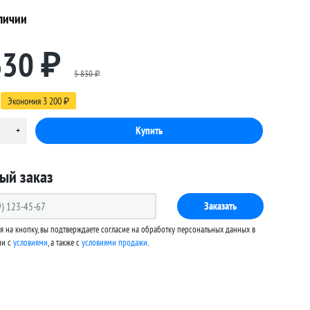
личии
630
₽
5 830
₽
Экономия
3 200
₽
ый заказ
Заказать
 на кнопку, вы подтверждаете согласие на обработку персональных данных в
ии с
условиями
, а также c
условиями продажи
.