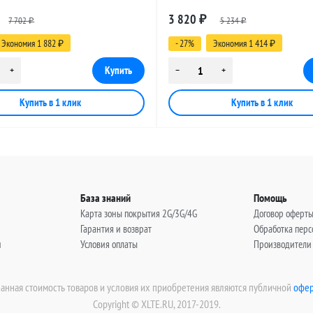
 SMA-male - UHF-male, 25
разъемами SMA-male - UHF-male,
3 820
7 702
₽
5 234
метров
₽
₽
Экономия 1 882
- 27%
Экономия 1 414
₽
₽
База знаний
Помощь
Карта зоны покрытия 2G/3G/4G
Договор оферт
Гарантия и возврат
Обработка пер
н
Условия оплаты
Производители
занная стоимость товаров и условия их приобретения являются публичной
офер
Copyright © XLTE.RU, 2017-2019.