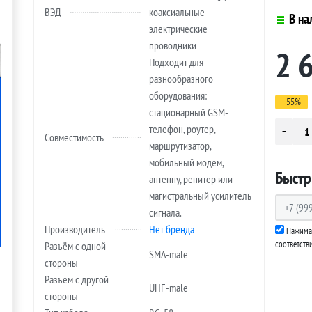
ВЭД
коаксиальные
В на
электрические
проводники
2 
Подходит для
разнообразного
оборудования:
- 55%
стационарный GSM-
телефон, роутер,
Совместимость
маршрутизатор,
мобильный модем,
Быстр
антенну, репитер или
магистральный усилитель
сигнала.
Производитель
Нет бренда
Нажимая
соответств
Разъём с одной
SMA-male
стороны
Разъем с другой
UHF-male
стороны