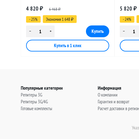
разъемами SMA-male - UHF-male, 20
разъемами
4 820
5 820
₽
6 468
₽
метров
метров
₽
- 25%
Экономия 1 648
- 24%
₽
Популярные категории
Информация
Репитеры 3G
О компании
Репитеры 3G/4G
Гарантия и возврат
Готовые комплекты
Расчет доставки в регио
Ука