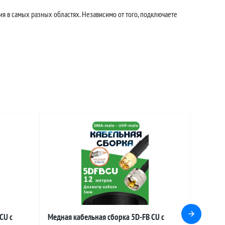
я в самых разных областях. Независимо от того, подключаете
CU с
Медная кабельная сборка 5D-FB CU с