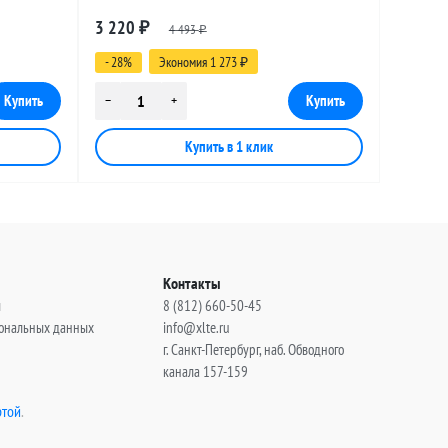
 15
разъемами SMA-male - UHF-male, 12
3 220
₽
4 493
метров
₽
- 28%
Экономия 1 273
₽
Контакты
ы
8 (812) 660-50-45
сональных данных
info@xlte.ru
г. Санкт-Петербург, наб. Обводного
канала 157-159
той
.