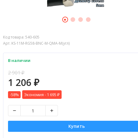
Код товара:
540-605
Арт. KS-11M-RG58-BNC-M-QMA-M(угл)
В наличии
2 901
₽
1 206
₽
-58%
Экономия -
1 695
₽
Купить