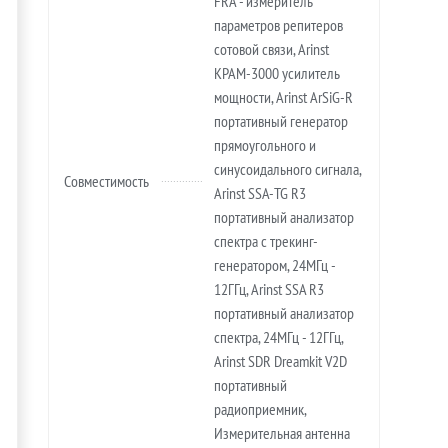
FRA - измеритель
параметров репитеров
сотовой связи, Arinst
KPAM-3000 усилитель
мощности, Arinst ArSiG-R
портативный генератор
прямоугольного и
синусоидального сигнала,
Совместимость
Arinst SSA-TG R3
портативный анализатор
спектра с трекинг-
генератором, 24МГц -
12ГГц, Arinst SSA R3
портативный анализатор
спектра, 24МГц - 12ГГц,
Arinst SDR Dreamkit V2D
портативный
радиоприемник,
Измерительная антенна