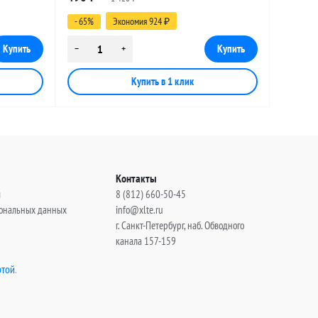
(угловой), 0,5 метра
- 65%
Экономия 924
₽
Контакты
ы
8 (812) 660-50-45
сональных данных
info@xlte.ru
г. Санкт-Петербург, наб. Обводного
канала 157-159
той
.