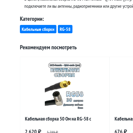
подключаете ли вы антенны, радиоприемники или другие устройс
Категории:
Кабельные сборки
RG-58
Рекомендуем посмотреть
Кабельная сборка 50 Ом на RG-58 с
Кабельная
разъемами MCX-female - QMA-male
разъемам
2 620
676
₽
5 789
₽
₽