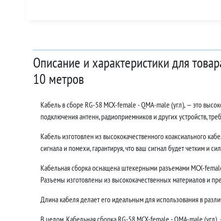
Описание и характеристики для товар
10 метров
Кабель в сборе RG-58 MCX-female - QMA-male (угл), — это выс
подключения антенн, радиоприемников и других устройств, тр
Кабель изготовлен из высококачественного коаксиального кабе
сигнала и помехи, гарантируя, что ваш сигнал будет четким и си
Кабельная сборка оснащена штекерными разъемами MCX-female 
Разъемы изготовлены из высококачественных материалов и пр
Длина кабеля делает его идеальным для использования в различ
В целом, Кабельная сборка RG-58 MCX-female - QMA-male (угл),