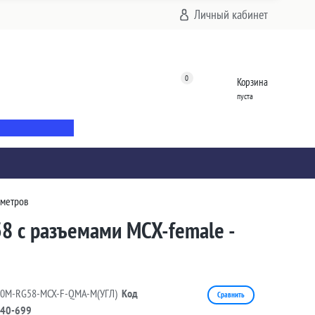
Личный кабинет
0
Корзина
пуста
 метров
8 с разъемами MCX-female -
10M-RG58-MCX-F-QMA-M(УГЛ)
Код
Сравнить
40-699