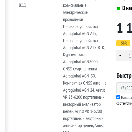
ВЭД
коаксиальные
В на
электрические
проводники
1 
Головное устройство
Agroglobal AGN AT5,
Головное устройство
- 58%
Agroglobal AGN AT5-RTK,
Курсоуказатель
Agroglobal AGN8000,
GNSS смарт-антенна
Быстр
Agroglobal AGN-30,
Компактная GNSS антенна
Agroglobal AGN 24, Arinst
VR 23-6200 портативный
Нажимая
соответств
векторный анализатор
цепей, Arinst VR 1-6200
портативный векторный
анализатор цепей, Arinst