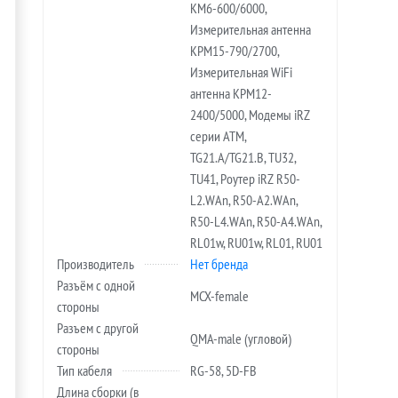
KM6-600/6000,
Измерительная антенна
KPM15-790/2700,
Измерительная WiFi
антенна KPM12-
2400/5000, Модемы iRZ
серии ATM,
TG21.A/TG21.B, TU32,
TU41, Роутер iRZ R50-
L2.WAn, R50-A2.WAn,
R50-L4.WAn, R50-A4.WAn,
RL01w, RU01w, RL01, RU01
Производитель
Нет бренда
Разъём с одной
MCX-female
стороны
Разъем с другой
QMA-male (угловой)
стороны
Тип кабеля
RG-58, 5D-FB
Длина сборки (в