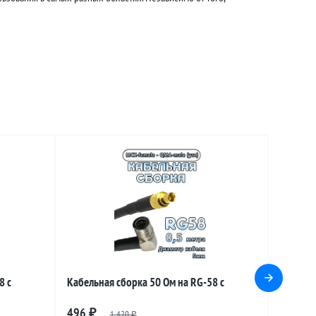
8 с
Кабельная сборка 50 Ом на RG-58 с
le
разъемами MCX-female - QMA-male
496
₽
1 420
₽