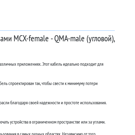
ами MCX-female - QMA-male (угловой),
различных приложениях. Этот кабель идеально подходит для
ель спроектирован так, чтобы свести к минимуму потери
асли благодаря своей надежности и простоте использования.
чать устройства в ограниченном пространстве или за углами.
ьзования в самых разных областях. Независимо от того,