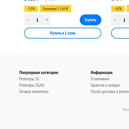
(угловой), 30 метров
(угловой)
- 55%
Экономия 3 169
- 62%
₽
Популярные категории
Информация
Репитеры 3G
О компании
Репитеры 3G/4G
Гарантия и возврат
Готовые комплекты
Расчет доставки в регио
Ука