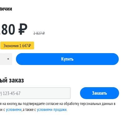
личии
180
₽
2 827
₽
Экономия
1 647
₽
ый заказ
Заказать
 на кнопку, вы подтверждаете согласие на обработку персональных данных в
ии с
условиями
, а также c
условиями продажи
.