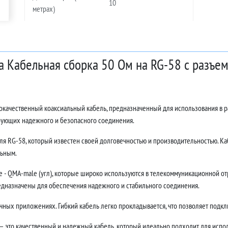
10
метрах)
а Кабельная сборка 50 Ом на RG-58 с разъем
ококачественный коаксиальный кабель, предназначенный для использования в 
ебующих надежного и безопасного соединения.
ля RG-58, который известен своей долговечностью и производительностью. Каб
льным.
- QMA-male (угл), которые широко используются в телекоммуникационной отр
едназначены для обеспечения надежного и стабильного соединения.
ных приложениях. Гибкий кабель легко прокладывается, что позволяет подклю
 — это качественный и надежный кабель, который идеально подходит для испол