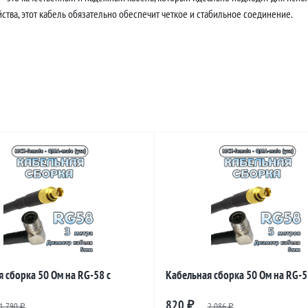
тва, этот кабель обязательно обеспечит четкое и стабильное соединение.
 сборка 50 Ом на RG-58 с
Кабельная сборка 50 Ом на RG-5
и MCX-female - QMA-male
разъемами MCX-female - QMA-ma
820
1 790
₽
2 086
₽
₽