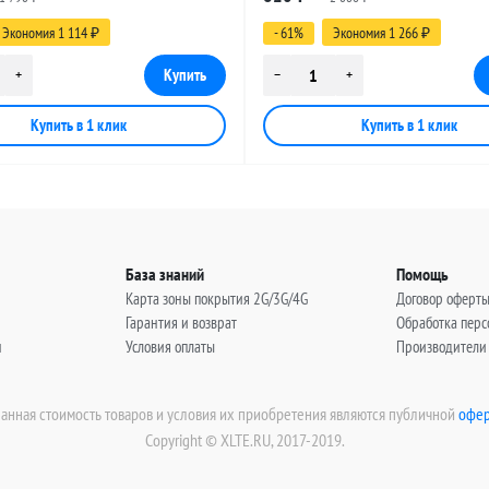
, 3 метра
(угловой), 5 метров
Экономия 1 114
- 61%
Экономия 1 266
₽
₽
База знаний
Помощь
Карта зоны покрытия 2G/3G/4G
Договор оферт
Гарантия и возврат
Обработка пер
н
Условия оплаты
Производители
занная стоимость товаров и условия их приобретения являются публичной
офер
Copyright © XLTE.RU, 2017-2019.