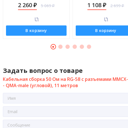
QMA-male (угловой), 25 метров
QMA-male (угловой), 9 мет
2 260
1 108
5 069
2 699
₽
₽
₽
₽
В корзину
В корзину
Задать вопрос о товаре
Кабельная сборка 50 Ом на RG-58 с разъемами MMCX
- QMA-male (угловой), 11 метров