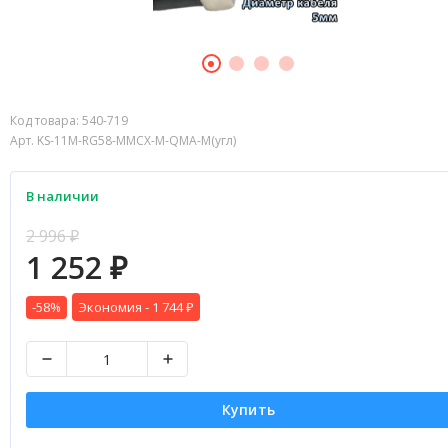
Код товара:
540-719
Арт. KS-11M-RG58-MMCX-M-QMA-M(угл)
В наличии
2 996
₽
1 252
₽
-58%
Экономия -
1 744
₽
Купить